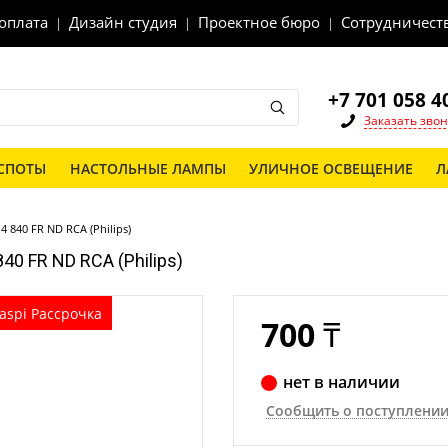
 оплата
Дизайн студия
Проектное бюро
Сотрудничест
+7 701 058 4
Заказать звон
СПОТЫ
НАСТОЛЬНЫЕ ЛАМПЫ
УЛИЧНОЕ ОСВЕЩЕНИЕ
Л
 840 FR ND RCA (Philips)
40 FR ND RCA (Philips)
aspi Рассрочка
700
₸
нет в наличии
Сообщить о поступлени