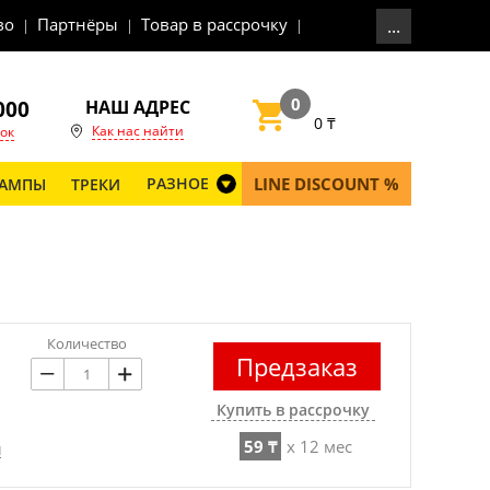
во
Партнёры
Товар в рассрочку
...
0
000
НАШ АДРЕС
0
₸
Как нас найти
ок
LINE DISCOUNT %
РАЗНОЕ
АМПЫ
ТРЕКИ
Количество
Предзаказ
Купить в рассрочку
59 ₸
x 12 мес
и