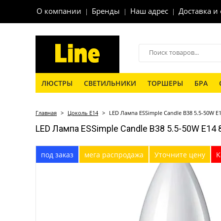
О компании
Бренды
Наш адрес
Доставка и
ЛЮСТРЫ
СВЕТИЛЬНИКИ
ТОРШЕРЫ
БРА
Главная
>
Цоколь Е14
>
LED Лампа ESSimple Candle B38 5.5-50W E14
LED Лампа ESSimple Candle B38 5.5-50W E14 8
под заказ
мега распродажа
Уточните цену
K