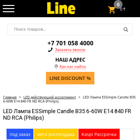
0
0
₸
+7 701 058 4000
Заказать звонок
НАШ АДРЕС
Как нас найти
LINE DISCOUNT %
Главная
>
LED действующий ассортимент
>
LED Лампа ESSimple Candle B35
6-60W E14 840 FR ND RCA (Philips)
LED Лампа ESSimple Candle B35 6-60W E14 840 FR
ND RCA (Philips)
под заказ
мега распродажа
Kaspi Рассрочка