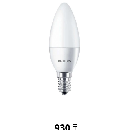
930
₸