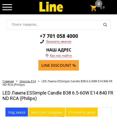
0
0
₸
+7 701 058 4000
Заказать звонок
НАШ АДРЕС
Как нас найти
LINE DISCOUNT %
Главная
>
Цоколь Е14
>
LED Лампа ESSimple Candle B38 6.5-60W E14 840 FR
ND RCA (Philips)
LED Лампа ESSimple Candle B38 6.5-60W E14 840 FR
ND RCA (Philips)
под заказ
мега распродажа
Уточните цену