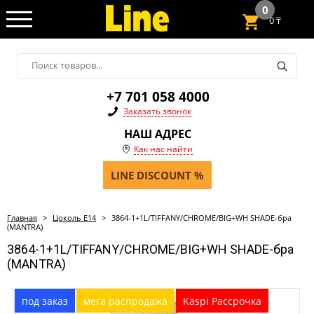
0
0
₸
+7 701 058 4000
Заказать звонок
НАШ АДРЕС
Как нас найти
LINE DISCOUNT %
Главная
>
Цоколь Е14
>
3864-1+1L/TIFFANY/CHROME/BIG+WH SHADE-бра
(MANTRA)
3864-1+1L/TIFFANY/CHROME/BIG+WH SHADE-бра
(MANTRA)
под заказ
мега распродажа
Kaspi Рассрочка